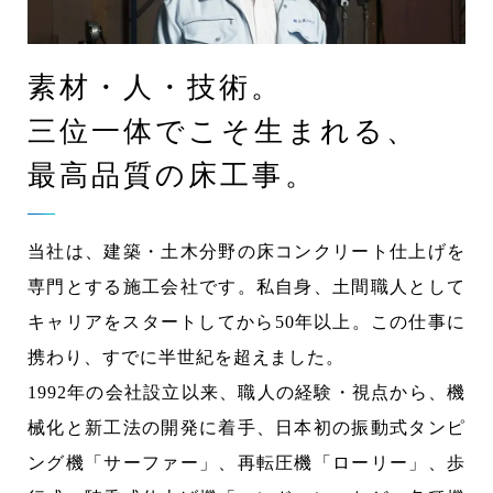
会社概要
ABOUT US
素材・人・技術。
土間施工Q＆A
FAQ
三位一体でこそ生まれる、
採用情報
RECRUITMENT
最高品質の床工事。
代理店募集
MEMBERSHIP
当社は、建築・土木分野の床コンクリート仕上げを
専門とする施工会社です。私自身、土間職人として
新着情報
NEWS
キャリアをスタートしてから50年以上。この仕事に
携わり、すでに半世紀を超えました。
お問い合わせ
1992年の会社設立以来、職人の経験・視点から、機
械化と新工法の開発に着手、日本初の振動式タンピ
採用エントリー
ング機「サーファー」、再転圧機「ローリー」、歩
092-928-3003