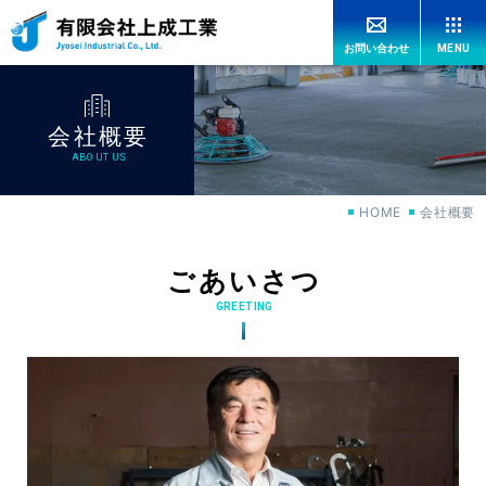
MENU
お問い合わせ
HOME
会社概要
上成工業の強み
OUR ADVANTAGES
ABOUT US
HOME
会社概要
工法紹介
CONSTRUCTION
ごあいさつ
機械紹介
MACHINERY
GREETING
特許紹介
PATENT
施工実績
WORKS