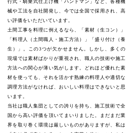
行式・騎乗式仕上げ機「ハンドマン」など、各種機
賛助会
械や工法を自社開発し、今では全国で採用され、高
プライバシーポリシー
い評価をいただいています。
土間工事を料理に例えるなら、「素材（生コン）」
「料理人（土間職人・施工方法）」「盛り付け（養
生）」。この3つが欠かせません。しかし、多くの
現場では素材ばかりが重視され、職人の技術や施工
方法への関心が薄い気がします。どれほど優れた素
材を使っても、それを活かす熟練の料理人や適切な
調理方法がなければ、おいしい料理はできないと思
います。
当社は職人集団としての誇りを持ち、施工技術で全
国から高い評価を頂いてまいりました。まだまだ業
界を取り巻く環境は厳しいものがありますが、私は