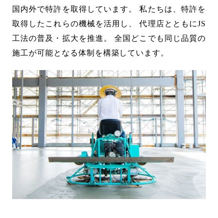
会社概要
国内外で特許を取得しています。
私たちは、特許を
ABOUT US
取得したこれらの機械を活用し、
代理店とともにJS
工法の普及・拡大を推進。
全国どこでも同じ品質の
土間施工Q＆A
FAQ
施工が可能となる体制を構築しています。
採用情報
RECRUITMENT
代理店募集
MEMBERSHIP
新着情報
NEWS
お問い合わせ
採用エントリー
092-928-3003