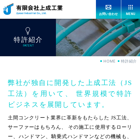
MENU
お問い合わせ
HOME
特許紹介
上成工業の強み
OUR ADVANTAGES
PATENT
HOME
特許紹介
工法紹介
CONSTRUCTION
弊社が独自に開発した上成工法（JS
機械紹介
MACHINERY
工法）を用いて、
世界規模で特許
ビジネスを展開しています。
特許紹介
PATENT
土間コンクリート業界に革新をもたらした JS工法、
施工実績
WORKS
サーファーはもちろん、
その施工に使用するローリ
ー、ハンドマン、騎乗式ハンドマンなどの機械も、