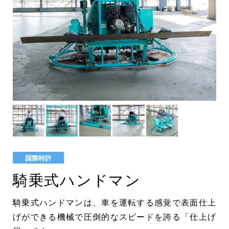
会社概要
ABOUT US
土間施工Q＆A
FAQ
採用情報
RECRUITMENT
代理店募集
MEMBERSHIP
新着情報
NEWS
国際特許
騎乗式ハンドマン
お問い合わせ
採用エントリー
騎乗式ハンドマンは、車を運転する感覚で表面仕上
げができる機械で圧倒的なスピードを誇る「仕上げ
092-928-3003