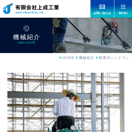
MENU
お問い合わせ
HOME
機械紹介
上成工業の強み
OUR ADVANTAGES
MACHINERY
HOME
機械紹介
騎乗式ハンドマン
工法紹介
CONSTRUCTION
機械紹介
MACHINERY
特許紹介
PATENT
施工実績
WORKS