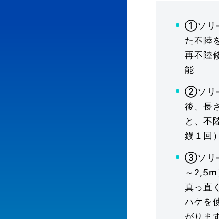
①ソリ
た不陸
再不陸
能
②ソリ
後、長
と、不
鏝１回
③ソリ
～2,
真っ直
ハケを
がりま