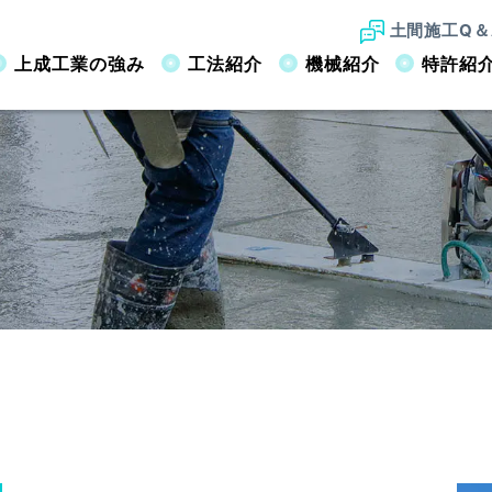
土間施工Q＆
上成工業の強み
工法紹介
機械紹介
特許紹
工業の強み
OUR ADVANTAGES
録
工
ドマン
未来への継承
JPS工法
関連会社
商標登録
騎乗式ハンドマン
真空ノンスリップリング工法
業界への貢献
ソリー
サ
バルチップ混入）
JSスラブアーマー
紹介
MACHINERY
実績
WORKS
施工Q＆A
FAQ