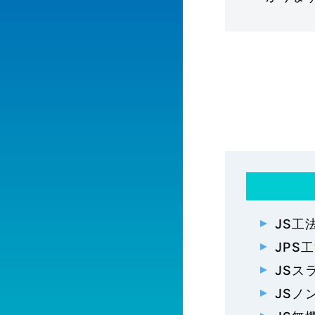
JS工
JPS
JSス
JSノ