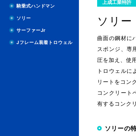
上成工業特許
騎乗式ハンドマン
ソリー
ソリー
代理
サーファーJr
曲面の鋼材に
Jフレーム装着トロウェル
スポンジ、専
お問
圧を加え、使
トロウェルに
リートをコン
コンクリート
有するコンク
ソリーの