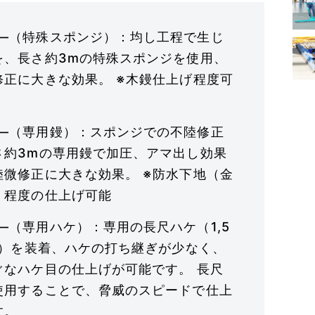
―（特殊スポンジ）：均し工程で生じ
を、長さ約3mの特殊スポンジを使用、
修正に大きな効果。 ※木鏝仕上げ程度可
―（専用鏝）：スポンジでの不陸修正
さ約3mの専用鏝で加圧、アマ出し効果
陸微修正に大きな効果。 ※防水下地（金
）程度の仕上げ可能
―（専用ハケ）：専用の長尺ハケ（1,5
5m）を装着、ハケの打ち継ぎが少なく、
ぐなハケ目の仕上げが可能です。 長尺
使用することで、脅威のスピードで仕上
す。