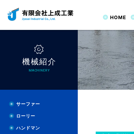
HOME
HOME
上成
上成工業の強み
床コンクリート仕上げ
サーファー
工法特許
全て表示
ごあいさつ
機械特許
土木施工
ローリー
企業情報
職人の技術力
JS工法
意匠登
建築施
ハン
沿革
JS無機系床仕上げ工法
JS工法（
機械紹介
機械
MACHINERY
施工
サーファー
ローリー
土間
ハンドマン