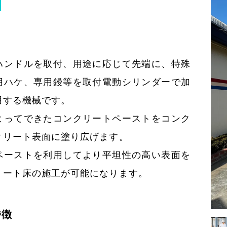
店募集
MEMBERSHIP
ハンドルを取付、用途に応じて先端に、特殊
用ハケ、専用鏝等を取付電動シリンダーで加
い合わせ
採用エントリー
092-928-3003
用する機械です。
よってできたコンクリートペーストをコンク
クリート表面に塗り広げます。
ペーストを利用してより平坦性の高い表面を
リート床の施工が可能になります。
特徴