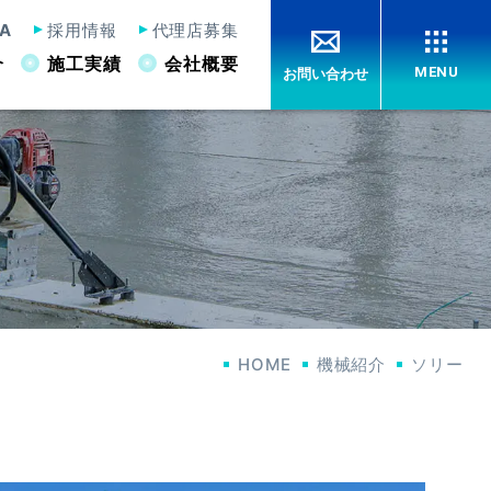
A
採用情報
代理店募集
介
施工実績
会社概要
MENU
お問い合わせ
工法紹介
CONSTRUCTION
ーファーJr
JSノンスリップ工法（刷毛引き仕上げ）
Jフレーム装着トロウェル
特許紹介
PATENT
会社概要
HOME
機械紹介
ソリー
ABOUT US
採用情報
RECRUITMENT