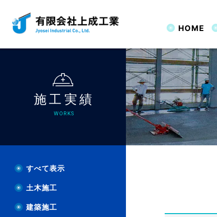
HOME
HOME
上成
上成工業の強み
床コンクリート仕上げ
サーファー
工法特許
全て表示
ごあいさつ
機械特許
土木施工
ローリー
企業情報
職人の技術力
JS工法
意匠登
建築施
ハン
沿革
JS無機系床仕上げ工法
JS工法（
施工実績
WORKS
機械
施工
すべて表示
土木施工
土間
建築施工