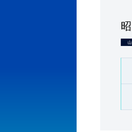
代理
山
お問