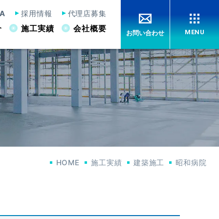
A
採用情報
代理店募集
介
施工実績
会社概要
MENU
お問い合わせ
工法紹介
CONSTRUCTION
ーファーJr
JSノンスリップ工法（刷毛引き仕上げ）
Jフレーム装着トロウェル
特許紹介
PATENT
会社概要
HOME
施工実績
建築施工
昭和病院
ABOUT US
採用情報
RECRUITMENT