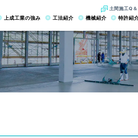
土間施工Q＆
上成工業の強み
工法紹介
機械紹介
特許紹
工業の強み
OUR ADVANTAGES
録
工
ドマン
未来への継承
JPS工法
関連会社
商標登録
騎乗式ハンドマン
真空ノンスリップリング工法
業界への貢献
ソリー
サ
バルチップ混入）
JSスラブアーマー
紹介
MACHINERY
実績
WORKS
施工Q＆A
FAQ