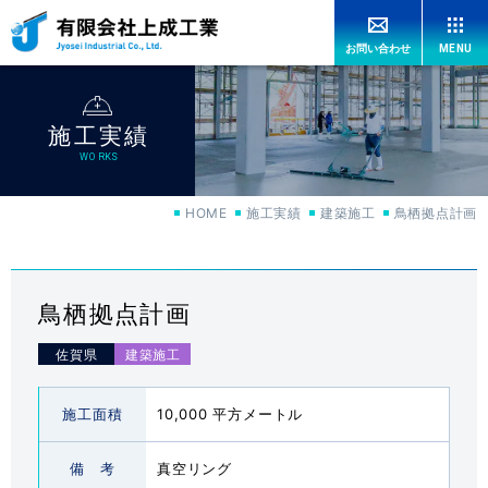
MENU
お問い合わせ
HOME
施工実績
上成工業の強み
OUR ADVANTAGES
WORKS
HOME
施工実績
建築施工
鳥栖拠点計画
工法紹介
CONSTRUCTION
機械紹介
MACHINERY
鳥栖拠点計画
佐賀県
特許紹介
PATENT
施工面積
10,000 平方メートル
施工実績
WORKS
備 考
真空リング