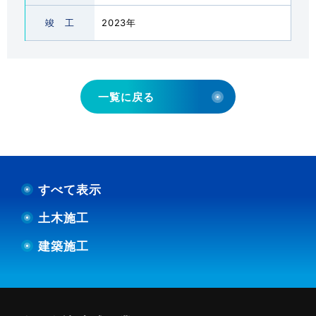
会社概要
ABOUT US
竣 工
2023年
土間施工Q＆A
FAQ
一覧に戻る
採用情報
RECRUITMENT
代理店募集
MEMBERSHIP
すべて表示
新着情報
NEWS
土木施工
建築施工
お問い合わせ
採用エントリー
092-928-3003