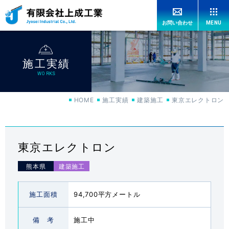
MENU
お問い合わせ
HOME
施工実績
上成工業の強み
OUR ADVANTAGES
WORKS
HOME
施工実績
建築施工
東京エレクトロン
工法紹介
CONSTRUCTION
機械紹介
MACHINERY
東京エレクトロン
熊本県
特許紹介
PATENT
施工面積
94,700平方メートル
施工実績
WORKS
備 考
施工中