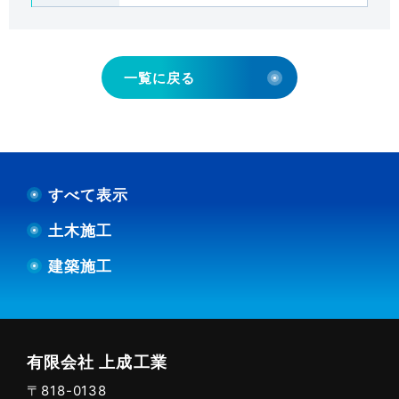
会社概要
ABOUT US
土間施工Q＆A
FAQ
一覧に戻る
採用情報
RECRUITMENT
代理店募集
MEMBERSHIP
すべて表示
土木施工
新着情報
NEWS
建築施工
お問い合わせ
採用エントリー
有限会社 上成工業
092-928-3003
〒818-0138