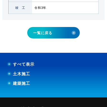
会社概要
ABOUT US
竣 工
令和3年
土間施工Q＆A
FAQ
一覧に戻る
採用情報
RECRUITMENT
代理店募集
MEMBERSHIP
すべて表示
新着情報
NEWS
土木施工
建築施工
お問い合わせ
採用エントリー
092-928-3003