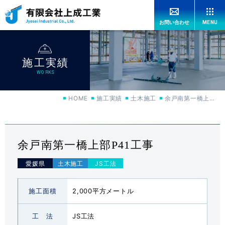
MENU
お問い合わせ
HOME
施工実績
上成工業の強み
OUR ADVANTAGES
WORKS
HOME
施工実績
土木施工
余戸南第一橋上部P41工事
工法紹介
CONSTRUCTION
機械紹介
MACHINERY
余戸南第一橋上部P41工事
愛媛県
JS工法
特許紹介
PATENT
施工面積
2,000平方メートル
施工実績
WORKS
工 法
JS工法